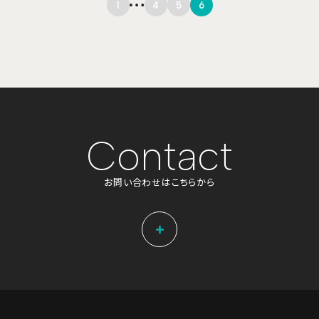
1
4
5
6
C
o
n
t
a
c
t
お
問
い
合
わ
せ
は
こ
ち
ら
か
ら