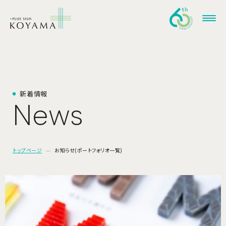
新
着
情
報
N
e
w
s
トップページ
お知らせ(ポートフォリオ一覧)