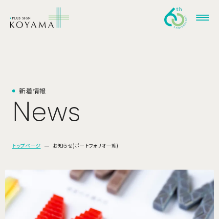
新
着
情
報
N
e
w
s
トップページ
お知らせ(ポートフォリオ一覧)