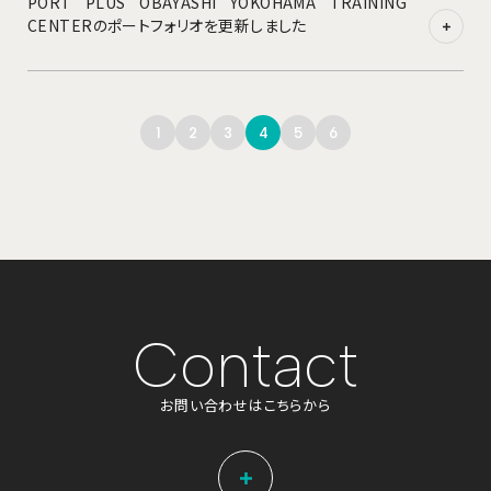
PORT PLUS OBAYASHI YOKOHAMA TRAINING
CENTERのポートフォリオを更新しました
1
2
3
4
5
6
C
o
n
t
a
c
t
お
問
い
合
わ
せ
は
こ
ち
ら
か
ら