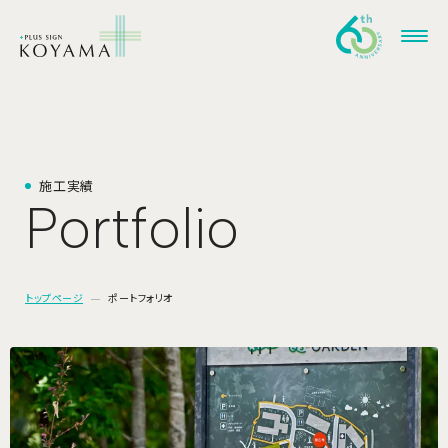
施
工
実
績
P
o
r
t
f
o
l
i
o
トップページ
ポートフォリオ