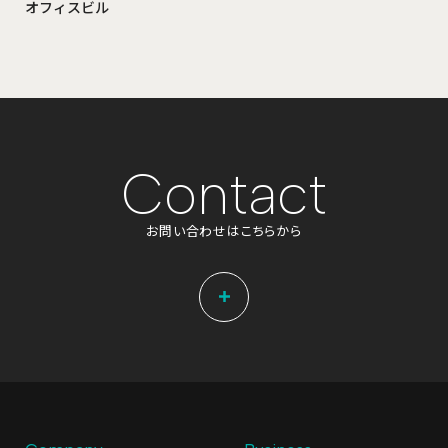
オフィスビル
C
o
n
t
a
c
t
お
問
い
合
わ
せ
は
こ
ち
ら
か
ら