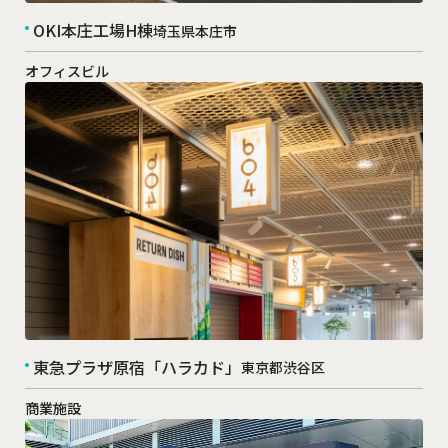
OKI本庄工場H棟
埼玉県本庄市
オフィスビル
東急プラザ原宿「ハラカド」
東京都渋谷区
商業施設