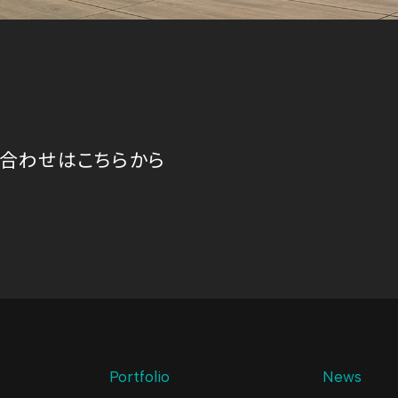
合
わ
せ
は
こ
ち
ら
か
ら
Portfolio
News