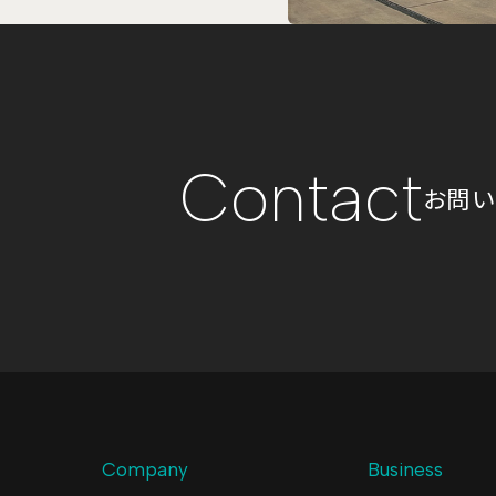
C
o
n
t
a
c
t
お
問
い
Company
Business